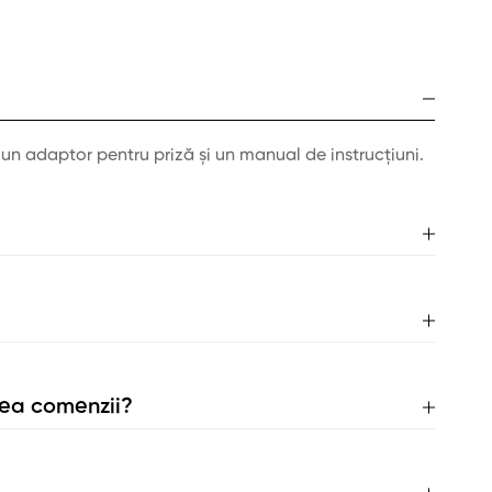
un adaptor pentru priză și un manual de instrucțiuni.
rea comenzii?
dusului oricând. Trebuie doar sa îl conectați la PC cu