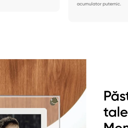
acumulator puternic.
Păs
tale