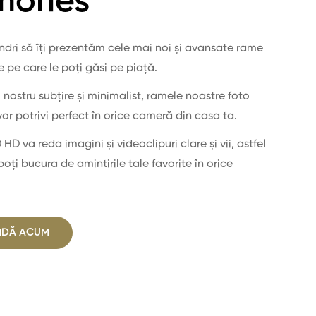
ories
ri să îți prezentăm cele mai noi și avansate rame
e pe care le poți găsi pe piață.
 nostru subțire și minimalist, ramele noastre foto
vor potrivi perfect în orice cameră din casa ta.
HD va reda imagini și videoclipuri clare și vii, astfel
poți bucura de amintirile tale favorite în orice
DĂ ACUM