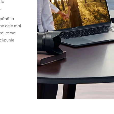
 la
.
 până la
 pe cele mai
nea, rama
lipurile